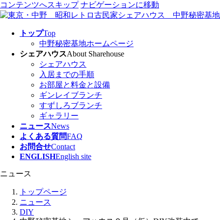
コンテンツへスキップ
ナビゲーションに移動
トップ
Top
中野秘密基地ホームページ
シェアハウス
About Sharehouse
シェアハウス
入居までの手順
お部屋と料金と設備
ギンレイブランチ
すずしろブランチ
ギャラリー
ニュース
News
よくある質問
FAQ
お問合せ
Contact
ENGLISH
English site
ニュース
トップページ
ニュース
DIY